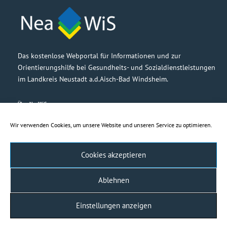
Das kostenlose Webportal für Informationen und zur
Orientierungshilfe bei Gesundheits- und Sozialdienstleistungen
im Landkreis Neustadt a.d.Aisch-Bad Windsheim.
Über NeaWiS
Grußwort
Partner
Wir verwenden Cookies, um unsere Website und unseren Service zu optimieren.
Barrierefreiheit
Cookies akzeptieren
Rechtliches
Impressum
Ablehnen
Haftungsausschluss
Datenschutzerklärung
Einstellungen anzeigen