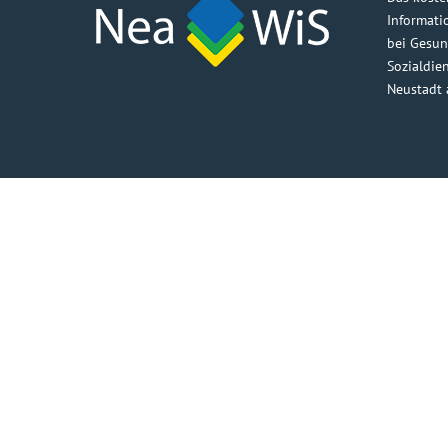
Informati
bei Gesun
Sozialdie
Neustadt 