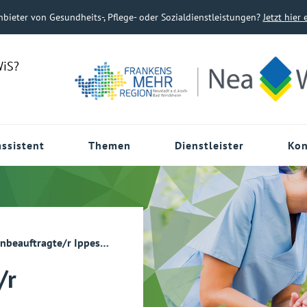
nbieter von Gesundheits-, Pflege- oder Sozialdienstleistungen?
Jetzt hier 
WiS?
ssistent
Themen
Dienstleister
Kon
beauftragte/r Ippesheim
/r