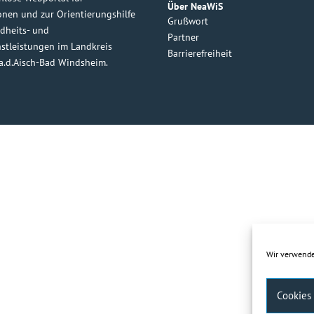
Über NeaWiS
onen und zur Orientierungshilfe
Grußwort
dheits- und
Partner
nstleistungen im Landkreis
Barrierefreiheit
a.d.Aisch-Bad Windsheim.
Wir verwende
Cookies