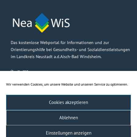
Das kostenlose Webportal für Informationen und zur
Orientierungshilfe bei Gesundheits- und Sozialdienstleistungen
im Landkreis Neustadt a.d.Aisch-Bad Windsheim.
Über NeaWiS
Grußwort
Partner
Wir verwenden Cookies, um unsere Website und unseren Service zu optimieren.
Barrierefreiheit
Cookies akzeptieren
Rechtliches
Impressum
Ablehnen
Haftungsausschluss
Datenschutzerklärung
Einstellungen anzeigen