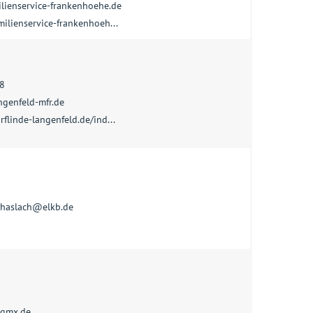
lienservice-frankenhoehe.de
milienservice-frankenhoeh...
8
ngenfeld-mfr.de
rflinde-langenfeld.de/ind...
ghaslach@elkb.de
gmx.de