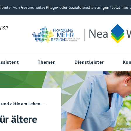
nbieter von Gesundheits-, Pflege- oder Sozialdienstleistungen?
Jetzt hier 
WiS?
ssistent
Themen
Dienstleister
Kon
d aktiv am Leben teilnehmen
Begegnungsstätten für ält
ür ältere