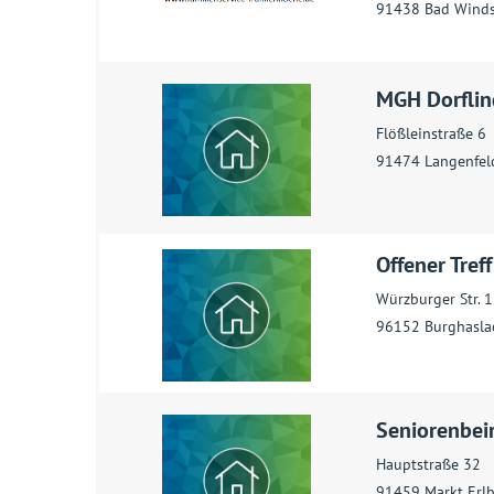
91438 Bad Wind
MGH Dorflin
Flößleinstraße 6
91474 Langenfel
Offener Tref
Würzburger Str. 
96152 Burghasla
Seniorenbeir
Hauptstraße 32
91459 Markt Erl