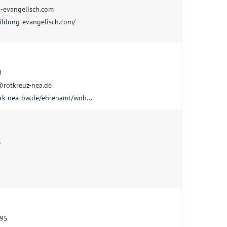
-evangelisch.com
ildung-evangelisch.com/
0
@rotkreuz-nea.de
rk-nea-bw.de/ehrenamt/woh...
3
95