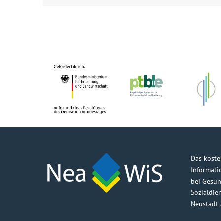
Das koste
Informati
bei Gesun
Sozialdie
Neustadt 