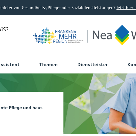
nbieter von Gesundheits-, Pflege- oder Sozialdienstleistungen?
Jetzt hier 
WiS?
ssistent
Themen
Dienstleister
Kon
lege und hauswirtschaftliche Hilfe
Betreuung