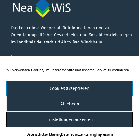
Das kostenlose Webportal für Informationen und zur
Orientierungshilfe bei Gesundheits- und Sozialdienstleistungen
im Landkreis Neustadt a.d.Aisch-Bad Windsheim.
Über NeaWiS
Grußwort
Partner
Wir verwenden Cookies, um unsere Website und unseren Service zu optimieren.
Barrierefreiheit
Cookies akzeptieren
Rechtliches
Impressum
Ablehnen
Haftungsausschluss
Datenschutzerklärung
Einstellungen anzeigen
Daten­schutz­erklärung
Daten­schutz­erklärung
Impressum