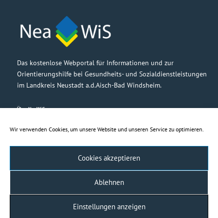
Das kostenlose Webportal für Informationen und zur
Orientierungshilfe bei Gesundheits- und Sozialdienstleistungen
im Landkreis Neustadt a.d.Aisch-Bad Windsheim.
Über NeaWiS
Grußwort
Partner
Wir verwenden Cookies, um unsere Website und unseren Service zu optimieren.
Barrierefreiheit
Cookies akzeptieren
Rechtliches
Impressum
Ablehnen
Haftungsausschluss
Datenschutzerklärung
Einstellungen anzeigen