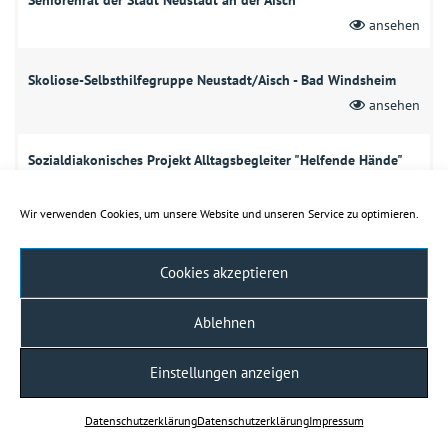
ansehen
Skoliose-Selbsthilfegruppe Neustadt/Aisch - Bad Windsheim
ansehen
Sozialdiakonisches Projekt Alltagsbegleiter "Helfende Hände"
ansehen
Wir verwenden Cookies, um unsere Website und unseren Service zu optimieren.
Suchtberatung der Psychosozialen Beratungsstelle der Diakonie
Außenstelle Neustadt a.d. Aisch
Cookies akzeptieren
ansehen
Ablehnen
Suchtberatung der Psychosozialen Beratungsstelle der Diakonie
Beratungszentrum Bad Windsheim
Einstellungen anzeigen
ansehen
Daten­schutz­erklärung
Daten­schutz­erklärung
Impressum