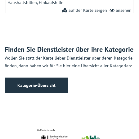
Haushaltshilfen
Einkaufshilfe
auf der Karte zeigen
ansehen
Altengerechte Wohnungen Baugenossenschaft Bad
Windsheim eG
Am Steinernen Kreuz 5a, 91438 Bad Windsheim
Finden Sie Dienstleister über ihre Kategorie
Wohnen im Alter
Altersgerechte Wohnungen
auf der Karte zeigen
ansehen
Wollen Sie statt der Karte lieber Dienstleister über deren Kategorie
finden, dann haben wir für Sie hier eine Übersicht aller Kategorien:
Alzheimer Gesellschaft Mittelfranken e. V.
Adam-Klein-Str. 6, 90429 Nürnberg
Kategorie-Übersicht
Beratung und Information
Beratungsstellen
Beratung für ältere
psychisch Erkrankte
Hilfen für ältere psychisch Erkrankte
auf der Karte zeigen
ansehen
Alzheimer-Telefon
Friedrichstr. 236, 10969 Berlin
Beratung und Information
Beratungsstellen
Beratung für ältere