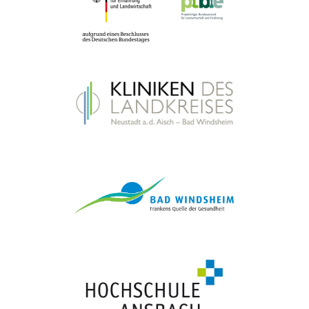
psychisch Erkrankte
Hilfen für ältere psychisch Erkrankte
auf der Karte zeigen
ansehen
Ambulant betreute Wohngemeinschaft Emskirchen
Wiesenweg 3, 91448 Emskirchen
Wohnen im Alter
Ambulant betreute Wohngemeinschaften
auf der Karte zeigen
ansehen
Ambulant betreute Wohngemeinschaften Wilhermsdorf
(Diakonie)
Kirchplatz 5, 91413 Neustadt a. d. Aisch
Wohnen im Alter
Ambulant betreute Wohngemeinschaften
auf der Karte zeigen
ansehen
Ambulante Pflege Aischgrund
Sudetenstraße 6, 91456 Diespeck
Ambulante Pflegedienste
Ambulante Pflege und
hauswirtschaftliche Hilfe
auf der Karte zeigen
ansehen