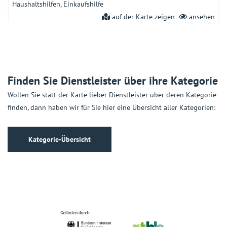
Haushaltshilfen
Einkaufshilfe
auf der Karte zeigen
ansehen
Altengerechte Wohnungen Baugenossenschaft Bad
Windsheim eG
Am Steinernen Kreuz 5a, 91438 Bad Windsheim
Finden Sie Dienstleister über ihre Kategorie
Wohnen im Alter
Altersgerechte Wohnungen
auf der Karte zeigen
ansehen
Wollen Sie statt der Karte lieber Dienstleister über deren Kategorie
finden, dann haben wir für Sie hier eine Übersicht aller Kategorien:
Alzheimer Gesellschaft Mittelfranken e. V.
Adam-Klein-Str. 6, 90429 Nürnberg
Kategorie-Übersicht
Beratung und Information
Beratungsstellen
Beratung für ältere
psychisch Erkrankte
Hilfen für ältere psychisch Erkrankte
auf der Karte zeigen
ansehen
Alzheimer-Telefon
Friedrichstr. 236, 10969 Berlin
Beratung und Information
Beratungsstellen
Beratung für ältere