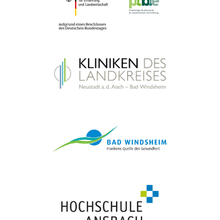
psychisch Erkrankte
Hilfen für ältere psychisch Erkrankte
auf der Karte zeigen
ansehen
Ambulant betreute Wohngemeinschaft Emskirchen
Wiesenweg 3, 91448 Emskirchen
Wohnen im Alter
Ambulant betreute Wohngemeinschaften
auf der Karte zeigen
ansehen
Ambulant betreute Wohngemeinschaften Wilhermsdorf
(Diakonie)
Kirchplatz 5, 91413 Neustadt a. d. Aisch
Wohnen im Alter
Ambulant betreute Wohngemeinschaften
auf der Karte zeigen
ansehen
Ambulante Pflege Aischgrund
Sudetenstraße 6, 91456 Diespeck
Ambulante Pflegedienste
Ambulante Pflege und
hauswirtschaftliche Hilfe
auf der Karte zeigen
ansehen