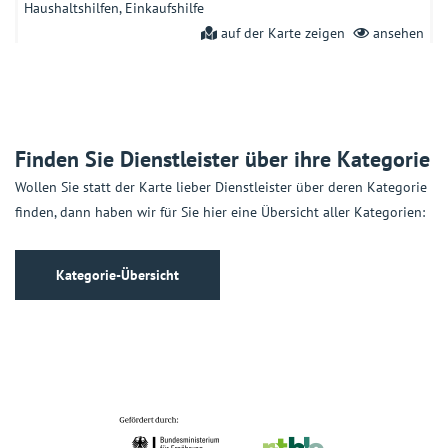
Haushaltshilfen
Einkaufshilfe
auf der Karte zeigen
ansehen
Altengerechte Wohnungen Baugenossenschaft Bad
Windsheim eG
Am Steinernen Kreuz 5a, 91438 Bad Windsheim
Finden Sie Dienstleister über ihre Kategorie
Wohnen im Alter
Altersgerechte Wohnungen
auf der Karte zeigen
ansehen
Wollen Sie statt der Karte lieber Dienstleister über deren Kategorie
finden, dann haben wir für Sie hier eine Übersicht aller Kategorien:
Alzheimer Gesellschaft Mittelfranken e. V.
Adam-Klein-Str. 6, 90429 Nürnberg
Kategorie-Übersicht
Beratung und Information
Beratungsstellen
Beratung für ältere
psychisch Erkrankte
Hilfen für ältere psychisch Erkrankte
auf der Karte zeigen
ansehen
Alzheimer-Telefon
Friedrichstr. 236, 10969 Berlin
Beratung und Information
Beratungsstellen
Beratung für ältere