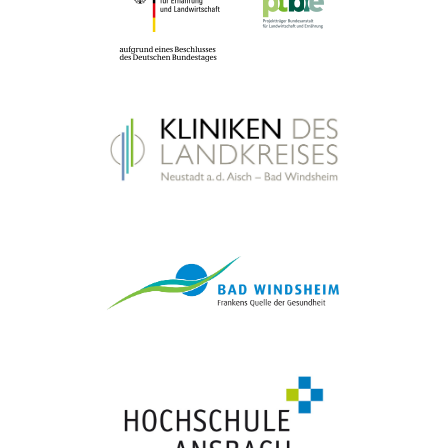
psychisch Erkrankte
Hilfen für ältere psychisch Erkrankte
auf der Karte zeigen
ansehen
Ambulant betreute Wohngemeinschaft Emskirchen
Wiesenweg 3, 91448 Emskirchen
Wohnen im Alter
Ambulant betreute Wohngemeinschaften
auf der Karte zeigen
ansehen
Ambulant betreute Wohngemeinschaften Wilhermsdorf
(Diakonie)
Kirchplatz 5, 91413 Neustadt a. d. Aisch
Wohnen im Alter
Ambulant betreute Wohngemeinschaften
auf der Karte zeigen
ansehen
Ambulante Pflege Aischgrund
Sudetenstraße 6, 91456 Diespeck
Ambulante Pflegedienste
Ambulante Pflege und
hauswirtschaftliche Hilfe
auf der Karte zeigen
ansehen