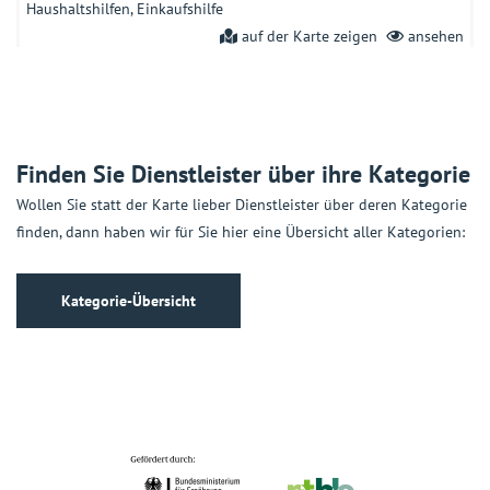
Haushaltshilfen
Einkaufshilfe
auf der Karte zeigen
ansehen
Altengerechte Wohnungen Baugenossenschaft Bad
Windsheim eG
Am Steinernen Kreuz 5a, 91438 Bad Windsheim
Finden Sie Dienstleister über ihre Kategorie
Wohnen im Alter
Altersgerechte Wohnungen
auf der Karte zeigen
ansehen
Wollen Sie statt der Karte lieber Dienstleister über deren Kategorie
finden, dann haben wir für Sie hier eine Übersicht aller Kategorien:
Alzheimer Gesellschaft Mittelfranken e. V.
Adam-Klein-Str. 6, 90429 Nürnberg
Kategorie-Übersicht
Beratung und Information
Beratungsstellen
Beratung für ältere
psychisch Erkrankte
Hilfen für ältere psychisch Erkrankte
auf der Karte zeigen
ansehen
Alzheimer-Telefon
Friedrichstr. 236, 10969 Berlin
Beratung und Information
Beratungsstellen
Beratung für ältere