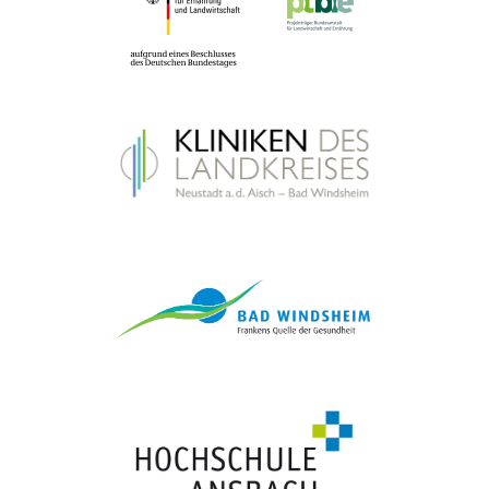
psychisch Erkrankte
Hilfen für ältere psychisch Erkrankte
auf der Karte zeigen
ansehen
Ambulant betreute Wohngemeinschaft Emskirchen
Wiesenweg 3, 91448 Emskirchen
Wohnen im Alter
Ambulant betreute Wohngemeinschaften
auf der Karte zeigen
ansehen
Ambulant betreute Wohngemeinschaften Wilhermsdorf
(Diakonie)
Kirchplatz 5, 91413 Neustadt a. d. Aisch
Wohnen im Alter
Ambulant betreute Wohngemeinschaften
auf der Karte zeigen
ansehen
Ambulante Pflege Aischgrund
Sudetenstraße 6, 91456 Diespeck
Ambulante Pflegedienste
Ambulante Pflege und
hauswirtschaftliche Hilfe
auf der Karte zeigen
ansehen